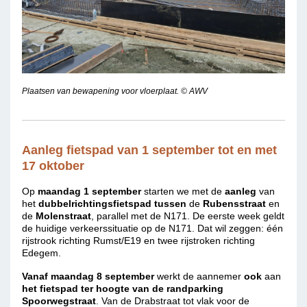
Plaatsen van bewapening voor vloerplaat. © AWV
Aanleg fietspad van 1 september tot en met
17 oktober
Op
maandag 1 september
starten we met de
aanleg
van
het
dubbelrichtingsfietspad
tussen
de
Rubensstraat
en
de
Molenstraat
, parallel met de N171. De eerste week geldt
de huidige verkeerssituatie op de N171. Dat wil zeggen: één
rijstrook richting Rumst/E19 en twee rijstroken richting
Edegem.
Vanaf maandag 8 september
werkt
de aannemer
ook
aan
het fietspad ter hoogte van de randparking
Spoorwegstraat
. Van de Drabstraat tot vlak voor de